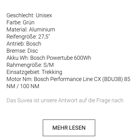
Geschlecht: Unisex
Farbe: Grün
Material: Aluminium
Reifengröße: 27,5"
Antrieb: Bosch
Bremse: Disc
Akku Wh: Bosch Powertube 600Wh
Rahmengröße: S/M
Einsatzgebiet: Trekking
Motor Nm: Bosch Performance Line CX (BDU38) 85
NM / 100 NM
Das Suvea ist unsere Antwort auf die Frage nach
dem besten E-SUV, einem E-Bike mit extra viel Kraft,
einer guten Prise sportlicher Dynamik und
herausragender Kompetenz für alltägliche Mobilität.
MEHR LESEN
Dazu gehören aber nicht nur einzigartige Features
wie das optionale Accessory Bar, das exzellente