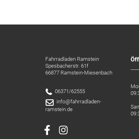
Fahrradladen Ramstein
Öf
Spesbacherstr. 61f
66877 Ramstein-Miesenbach
Mon
06371/62555
09:
info@fahrradladen-
Sa
ramstein.de
09: