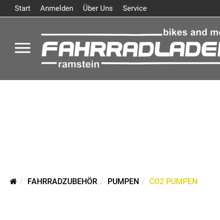
Start
Anmelden
Über Uns
Service
FAHRRADZUBEHÖR
PUMPEN
CO2 PUMPEN