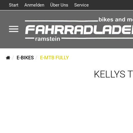
Start
Anmelden
Über Uns
Service
E-BIKES
E-MTB FULLY
KELLYS T