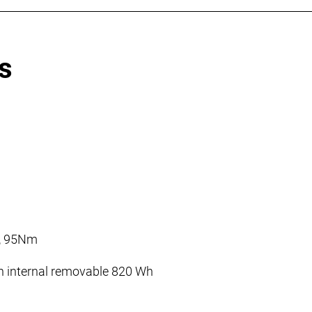
s
, 95Nm
n internal removable 820 Wh