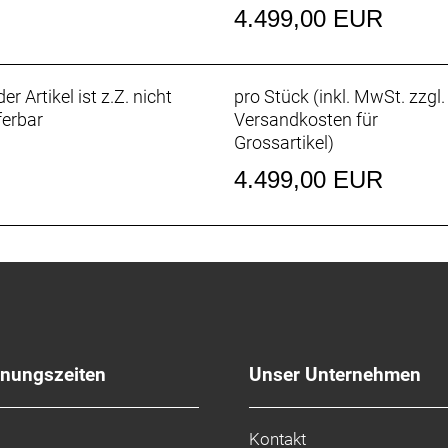
4.499,00 EUR
c Performance 62-622 (29"x2.40) ADDIX, folding
 Performance 62-584 (27.5"x2.40) ADDIX, folding
integrated
er Artikel ist z.Z. nicht
pro Stück (inkl. MwSt. zzgl.
th 15x110 mm front / 12x177 mm rear
ferbar
Versandkosten für
ar bore 35 mm / length 35 mm
Grossartikel
)
35 mm / rise 18 mm / width 780 mm
4.499,00 EUR
escopic - diam 30.9 mm / length 445 mm, travel 150 m
fnungszeiten
Unser Unternehmen
Kontakt