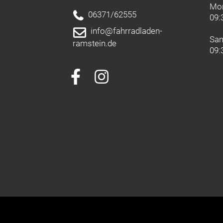
Mon
06371/62555
09:
info@fahrradladen-
Sa
ramstein.de
09: