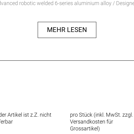
vanced robotic welded 6-series aluminium alloy / Desig
mm rear travel, integrated removable battery, 1.8" taper
thru axle
Nm, 36 V
MEHR LESEN
ternal removable 820 Wh / capacity 23 Ah, co-developed
etooth® 5.0 navigation Side Color Display
") Boost, 150 mm, Solo Air / Motion Control / Maxle Stea
R, DebonAir+ (210x55 mm)
 - length 170 mm
irect mount)
-10R Rapidfire Plus
ide CS-LG300-10 (11-48T)
Hydraulic Disc
4100
er Artikel ist z.Z. nicht
pro Stück (inkl. MwSt. zzgl.
mm front / 203 mm rear
ferbar
Versandkosten für
r Lock (32 holes)
Grossartikel
)
/ 584x30 (32 holes)