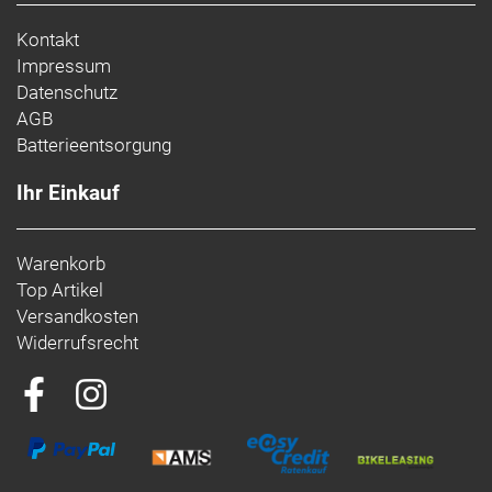
Sattelstütze
LIMOTEC D1 Remote Telescopic -
Kontakt
diam 30.9 mm / length 445 mm, travel 170 mm
Impressum
Sattel
KLS Ascend
Datenschutz
Rahmengrössen
S / M
AGB
Gewicht
23.90 kg (L)
Batterieentsorgung
Ihr Einkauf
Warenkorb
Top Artikel
Versandkosten
Widerrufsrecht