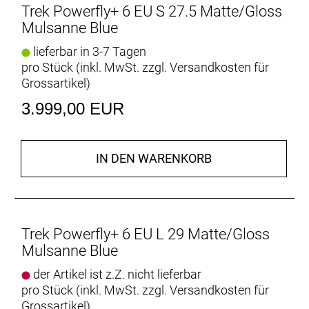
Trek Powerfly+ 6 EU S 27.5 Matte/Gloss
unterstützender Power und einer
Mulsanne Blue
komfortsteigernden Federgabel für ungemütliches
Terrain.
lieferbar in 3-7 Tagen
pro Stück (inkl. MwSt. zzgl.
Versandkosten für
Einen Hardtail-Rahmen aus Alpha Platinum
Grossartikel
)
Aluminium mit einer RockShox Recon Silver RL
3.999,00 EUR
Gabel mit Solo Air Federung und Motion Control
Dämpfung. Einen leistungsstarken Bosch
Performance Line CX Motor mit 750 W Leistung und
bis zu 100 Nm Drehmoment samt
IN DEN WARENKORB
herausnehmbarem, integriertem PowerTube RIB 2.0
Akku mit 800 Wh Kapazität und Purion 200
Controller. Eine 12-Gang-Schaltung mit einem Mix
aus Shimano Deore/XT Komponenten, Tubeless-
Trek Powerfly+ 6 EU L 29 Matte/Gloss
Ready-Laufräder von Bontrager, eine Bontrager Line
Mulsanne Blue
Variosattelstütze, hydraulische 4-Kolben-
Scheibenbremsen von Shimano und zahlreiche
der Artikel ist z.Z. nicht lieferbar
Befestigungsmöglichkeiten für Taschen und
pro Stück (inkl. MwSt. zzgl.
Versandkosten für
Gepäckträger.
Grossartikel
)