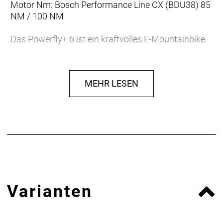
Motor Nm: Bosch Performance Line CX (BDU38) 85
NM / 100 NM
Das Powerfly+ 6 ist ein kraftvolles E-Mountainbike
für entspannte Runden durch die Berge und für
Touren weit jenseits des Horizonts. Der robuste
Hardtail-Rahmen mit der RockShox Recon Silver RL
MEHR LESEN
Federgabel bügelt selbst ruppigstes Terrain
souverän glatt und bietet dir dank des Bosch
Performance Line CX Motors mit seinem 800-Wh-
Akku jede Menge Vorschub. Abgerundet wird die
Ausstattung von einer 12fach-Schaltung von
Shimano für geschmeidige Gangwechsel und einer
Bontrager Line Variosattelstütze.
… du der Meinung bist, das ein Wochenende in den
Varianten
Bergen und auf geschmeidigen Singletrails mit der
richtigen Unterstützung einfach besser ist. Du
suchst nach einem uneingeschränkt
geländegängigen E-Mountainbike mit jeder Menge