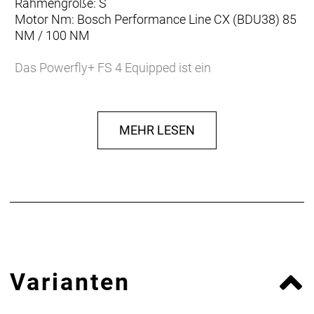
Rahmengröße: S
Motor Nm: Bosch Performance Line CX (BDU38) 85
NM / 100 NM
Das Powerfly+ FS 4 Equipped ist ein
leistungsstarkes, vollgefedertes E-Mountainbike,
das nach aufregenden Offroad-Abenteuern giert. Es
vereint einen robusten Rahmen aus Alpha Platinum
MEHR LESEN
Aluminium mit einem RockShox Deluxe
Fahrwerkspaket mit 130 mm vorderem und 120
mm hinterem Federweg für eine souveräne
Performance auf ruppigen Trails, während die
Shimano CUES 10fach-Schaltung eine
unkomplizierte, wartungsarme Schaltperformance
garantiert. Darüber hinaus ist es dank Beleuchtung,
Schutzblechen, MIK-kompatiblem Gepäckträger
und Seitenständer bestens für jedes deine
Varianten
… du deinem Erkundungsdrang auf einem
leistungsstarken, uneingeschränkt