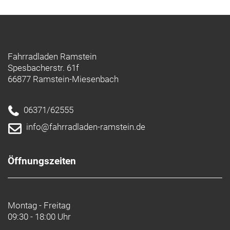
Frische Polster
Weiche, komfortable und feuchtigkeitsabführende
Polster sorgen für lang anhaltenden Komfort und
lassen sich zur Reinigung herausnehmen.
Fahrradladen Ramstein
Spesbacherstr. 61f
66877 Ramstein-Miesenbach
Reflektierende Elemente
Reflektierende Elemente auf der Rückseite des
Helms erhöhen die Sichtbarkeit bei ungünstigen
06371/62555
Lichtverhältnissen.
info@fahrradladen-ramstein.de
- Materialtyp: Feuchtigkeitsabführende Polster
Öffnungszeiten
Montag - Freitag
09:30 - 18:00 Uhr