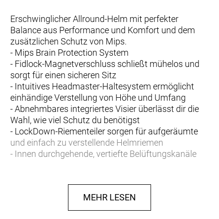
Erschwinglicher Allround-Helm mit perfekter
Balance aus Performance und Komfort und dem
zusätzlichen Schutz von Mips.
- Mips Brain Protection System
- Fidlock-Magnetverschluss schließt mühelos und
sorgt für einen sicheren Sitz
- Intuitives Headmaster-Haltesystem ermöglicht
einhändige Verstellung von Höhe und Umfang
- Abnehmbares integriertes Visier überlässt dir die
Wahl, wie viel Schutz du benötigst
- LockDown-Riementeiler sorgen für aufgeräumte
und einfach zu verstellende Helmriemen
- Innen durchgehende, vertiefte Belüftungskanäle
führen die Luft am Kopf entlang und sorgen für ein
kühles und trockenes Tragegefühl
- Weiche, feuchtigkeitsabführende und waschbare
MEHR LESEN
Helmpolster erhöhen den Komfort
- Unsere Crash Replacement Guarantee bietet