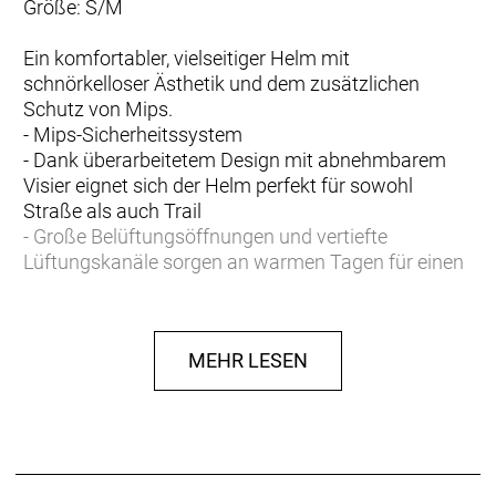
Größe: S/M
Ein komfortabler, vielseitiger Helm mit
schnörkelloser Ästhetik und dem zusätzlichen
Schutz von Mips.
- Mips-Sicherheitssystem
- Dank überarbeitetem Design mit abnehmbarem
Visier eignet sich der Helm perfekt für sowohl
Straße als auch Trail
- Große Belüftungsöffnungen und vertiefte
Lüftungskanäle sorgen an warmen Tagen für einen
kühlen Kopf
- Treks Headmaster 3 Haltesystem ermöglicht eine
einfache und sichere Verstellbarkeit mit nur einer
MEHR LESEN
Hand
- Feste Riementeiler sind sicher, lassen sich einfach
handhaben und liegen flach auf dem Gesicht auf
- Weiche, komfortable Helmpolster führen
Feuchtigkeit effizient ab und lassen sich nach einem
anstrengenden Tag ganz einfach waschen