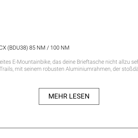
 CX (BDU38) 85 NM / 100 NM
ites E-Mountainbike, das deine Brieftasche nicht allzu seh
te Trails, mit seinem robusten Aluminiumrahmen, der sto
meidigen Shimano CUES 10fach-Schaltung ist es bereit f
g erschwingliches E-Bike für spannende Entdeckungstouren
MEHR LESEN
st du dir jede Menge Motorunterstützung, während dir ein
äglichen Weg zur Arbeit, sondern auch im Gelände zuverläss
Alpha Platinum Aluminium mit einer luftgefederten Feder
e Line CX Motor mit 750 W Leistung und bis zu 100 N
u mit 600 Wh Kapazität und Purion 200 Controller. Eine 