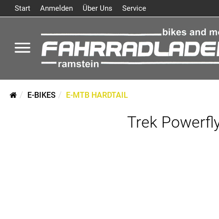
Start
Anmelden
Über Uns
Service
E-BIKES
E-MTB HARDTAIL
Trek Powerfl