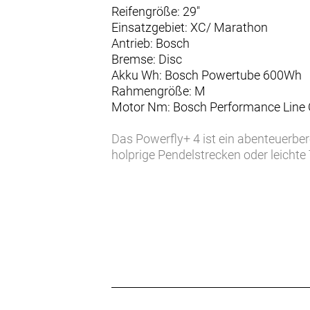
Reifengröße: 29"
Einsatzgebiet: XC/ Marathon
Antrieb: Bosch
Bremse: Disc
Akku Wh: Bosch Powertube 600Wh
Rahmengröße: M
Motor Nm: Bosch Performance Line
Das Powerfly+ 4 ist ein abenteuerbere
holprige Pendelstrecken oder leich
und einer extrem robusten und gesch
… du ein kraftvolles und gleichzeiti
suchst. Für größere Anstiege wünsch
robuste Teile nicht nur auf deinem t
Einen leichten Hardtail-Rahmen aus 
leistungsstarken Bosch Performanc
integriertem PowerTube RIB 2.0 Akk