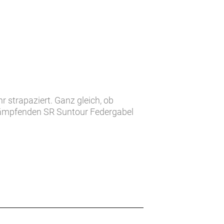
r strapaziert. Ganz gleich, ob
ßdämpfenden SR Suntour Federgabel
ür jede Aufgabe.
 jenseits ausgefahrener Pfade
e trailglättende Federgabel und
ig zur Seite stehen sollen.
gabel von SR Suntour. Einen
m Drehmoment samt herausnehmbarem,
langlebige Shimano CUES 10-Gang-