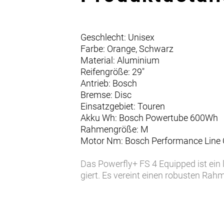
Geschlecht: Unisex
Farbe: Orange, Schwarz
Material: Aluminium
Reifengröße: 29"
Antrieb: Bosch
Bremse: Disc
Einsatzgebiet: Touren
Akku Wh: Bosch Powertube 600Wh
Rahmengröße: M
Motor Nm: Bosch Performance Line
Das Powerfly+ FS 4 Equipped ist ein
giert. Es vereint einen robusten R
vorderem und 120 mm hinterem Fede
10fach-Schaltung eine unkompliziert
Schutzblechen, MIK-kompatiblem Gep