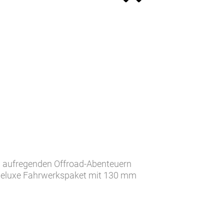
ch aufregenden Offroad-Abenteuern
 Deluxe Fahrwerkspaket mit 130 mm
ls, während die Shimano CUES
inaus ist es dank Beleuchtung,