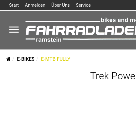
Start
Anmelden
Über Uns
Service
E-BIKES
E-MTB FULLY
Trek Power