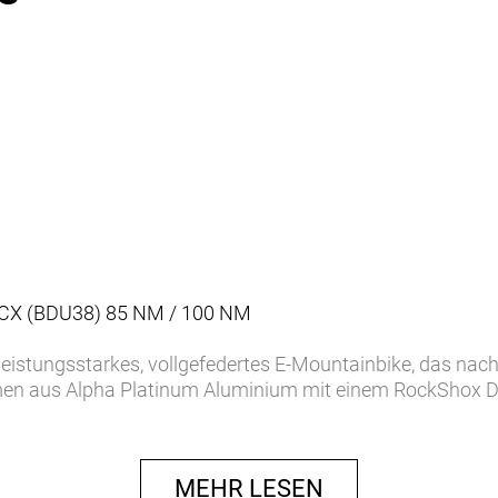
 CX (BDU38) 85 NM / 100 NM
 leistungsstarkes, vollgefedertes E-Mountainbike, das na
ahmen aus Alpha Platinum Aluminium mit einem RockShox
rweg für eine souveräne Performance auf ruppigen Trai
e, wartungsarme Schaltperformance garantiert. Darüber h
äckträger und Seitenständer bestens für jedes deine
MEHR LESEN