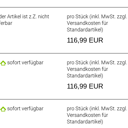
er Artikel ist z.Z. nicht
pro Stück (inkl. MwSt. zzgl.
ferbar
Versandkosten für
hle aus Nylon-Composite-Material garantiert eine konsiste
Standardartikel
)
116,99 EUR
und 2-Loch-SPD-Cleats (2-Loch-Montageplatte separat erhä
sofort verfügbar
pro Stück (inkl. MwSt. zzgl.
Versandkosten für
lierte Zehenbereich bieten einen sicheren Tritt bei letzten
Standardartikel
)
116,99 EUR
/ 20 % Glasfaser / 5 % Carbonfaser / 5 % thermoplastische
astisches Polyurethan / 14 % Polyurethan / 6 % Mesh / 2 
sofort verfügbar
pro Stück (inkl. MwSt. zzgl.
Versandkosten für
Standardartikel
)