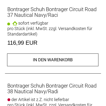
Bontrager Schuh Bontrager Circuit Road
Extrem atmungsaktiv
37 Nautical Navy/Raci
Perforierungen im Oberschuh sorgen auch in den
heißen Phasen deiner Ausfahrt für optimale
sofort verfügbar
Ventilation.
pro Stück (inkl. MwSt. zzgl.
Versandkosten für
Standardartikel
)
Luxuriöses Tragegefühl
116,99 EUR
Die Kombination aus synthetischem Mesh und TPU
am Oberschuh passt sich deiner Fußform perfekt
an – ein Feature, das sonst nur teureren
Radschuhen vorbehalten ist.
IN DEN WARENKORB
Hält die Ferse fest
Eine steife Fersenka
Bontrager Schuh Bontrager Circuit Road
Geht sich gut. Performt perfekt.
38 Nautical Navy/Radi
Die leichte, steife Bronze Series-Sohle aus Nylon-
Composite-Material garantiert eine konsistente
der Artikel ist z.Z. nicht lieferbar
Kraftübertragung auf langen Touren.
pro Stück (inkl. MwSt. zzgl.
Versandkosten für