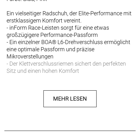
Ein vielseitiger Radschuh, der Elite-Performance mit
erstklassigem Komfort vereint.
- inForm Race-Leisten sorgt für eine etwas
großzügigere Performance-Passform
- Ein einzelner BOA® L6-Drehverschluss ermöglicht
eine optimale Passform und präzise
Mikroverstellungen
- Der Klettverschlussriemen sichert den perfekten
Sitz und einen hohen Komfort
- Der perforierte Netzeinsatz aus Synthetikmaterial
und das TPU-Obermaterial bieten eine überlegene
Atmungsaktivität
MEHR LESEN
- Bronze Series-Sohle aus Nylon-Composite-
Material
- Steifigkeitsindex: 7 von 14
- Kompatibel mit 3-Loch-Pedalplatten und 2-Loch-
SPD-Cleats (2-Loch-Montageplatte separat
erhältlich)