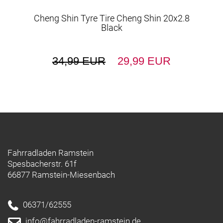
Cheng Shin Tyre Tire Cheng Shin 20x2.8
Black
34,99 EUR
29,99 EUR
Fahrradladen Ramstein
Spesbacherstr. 61f
66877 Ramstein-Miesenbach
06371/62555
info@fahrradladen-ramstein.de