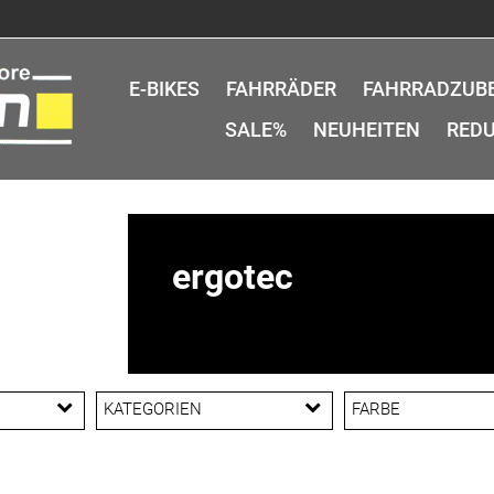
E-BIKES
FAHRRÄDER
FAHRRADZUB
SALE%
NEUHEITEN
REDU
ergotec
KATEGORIEN
FARBE
Griffe
Lenker
Lenkkopferweiterungen