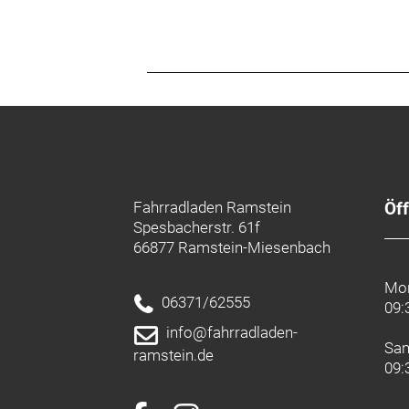
Fahrradladen Ramstein
Öf
Spesbacherstr. 61f
66877 Ramstein-Miesenbach
Mon
06371/62555
09:
info@fahrradladen-
Sa
ramstein.de
09: