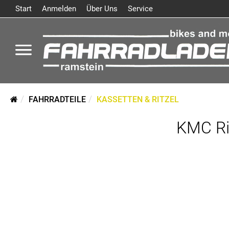
Start
Anmelden
Über Uns
Service
FAHRRADTEILE
KASSETTEN & RITZEL
KMC Ri