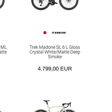
S ML
Trek Madone SL 6 L Gloss
atte
Crystal White/Matte Deep
Smoke
4.799,00 EUR