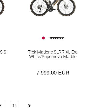
S S
Trek Madone SLR 7 XL Era
White/Supernova Marble
7.999,00 EUR
3
14