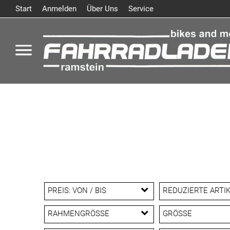
Start
Anmelden
Über Uns
Service
PREIS: VON / BIS
REDUZIERTE ARTI
Reduzierte Artike
RAHMENGRÖSSE
GRÖSSE
EUR