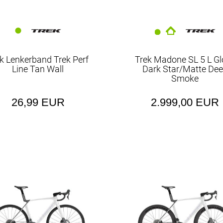
Schaltungen
Schutzbleche
Socken
k Lenkerband Trek Perf
Trek Madone SL 5 L Gl
Steuersätze
Line Tan Wall
Dark Star/Matte De
Smoke
T-Shirts
Tre
26,99 EUR
2.999,00 EUR
Triathlon
Tr
Wasserflaschen