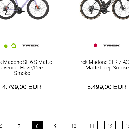
k Madone SL 6 S Matte
Trek Madone SLR 7 AX
Lavender Haze/Deep
Matte Deep Smoke
Smoke
4.799,00 EUR
8.499,00 EUR
6
7
8
9
10
11
12
1