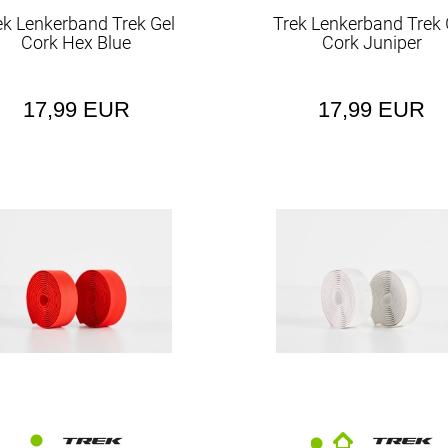
Fahrradcompute
ek Lenkerband Trek Gel
Trek Lenkerband Trek 
Cork Hex Blue
Cork Juniper
Farbe
Fitne
Flaschen/Halter
17,99 EUR
17,99 EUR
Gepäckträger
Gravel
Griff
Handschuhe
Hosen
Inne
Jacken
Kabelführung
Kinder- & Jugen
Kinderfahrräder
Körbe