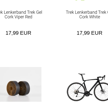
Kurbel & -garnit
ek Lenkerband Trek Gel
Trek Lenkerband Trek 
Lenker
Cork Viper Red
Cork White
Lenkerbänder
MTB-Helme
17,99 EUR
17,99 EUR
MTB/Hardtail
MTB/Trekking
Packtaschen
Pedale
Ren
Rennrad-Helme
Rennrad/Allroun
Sättel
Sattelstützen