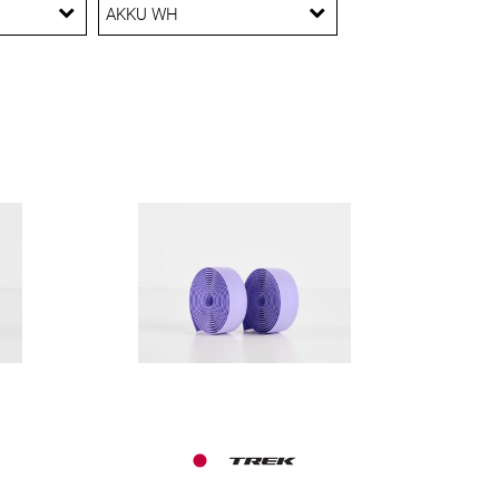
Aluminium
Carbon
Braun
AKKU WH
l
PowerPack 500 wh
Gold
Bosch CompactTube
400Wh
rgo
ila
Bosch PowerPack 400
Mint
Bosch Powertube
600Wh
Bosch PowerTube 625
Wh
E-SUV
Bosch Powertube
Türkis
800Wh
SmartPack 800 Frame
TQ 360WH
hrauben
TQ 580WH