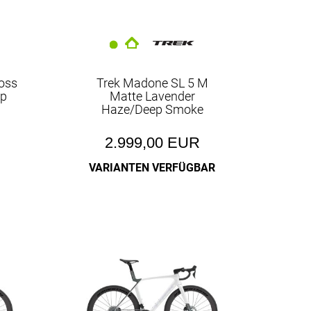
oss
Trek Madone SL 5 M
ep
Matte Lavender
Haze/Deep Smoke
kking
2.999,00 EUR
ikots
VARIANTEN VERFÜGBAR