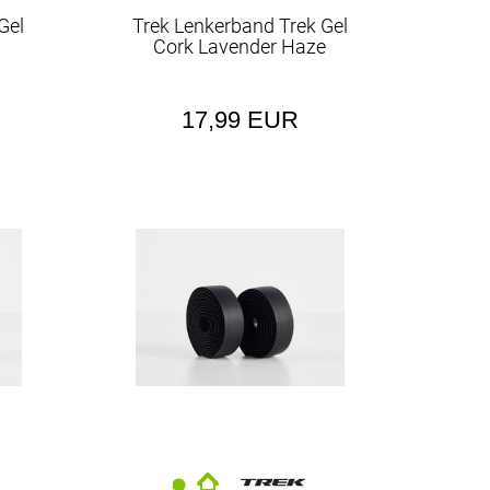
r
Gel
Trek Lenkerband Trek Gel
ss
Cork Lavender Haze
17,99 EUR
e
nlager
dhelme