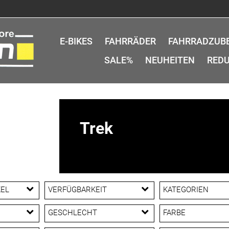
E-BIKES
FAHRRÄDER
FAHRRADZUB
SALE%
NEUHEITEN
REDU
Trek
KEL
VERFÜGBARKEIT
KATEGORIEN
l
Aero
GESCHLECHT
FARBE
All Mountain / Tr