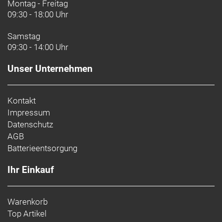
Ladegerät:
Giant EnergyPak Smart Charger 4A
Montag - Freitag
Bedieneinheit:
Giant RideControl Ergo 4 +
09:30 - 18:00 Uhr
RideControl GO 2
Zulässiges Gesamtgewicht (kg):
156
Samstag
09:30 - 14:00 Uhr
Unser Unternehmen
Kontakt
Impressum
Datenschutz
AGB
Batterieentsorgung
Ihr Einkauf
Warenkorb
Top Artikel