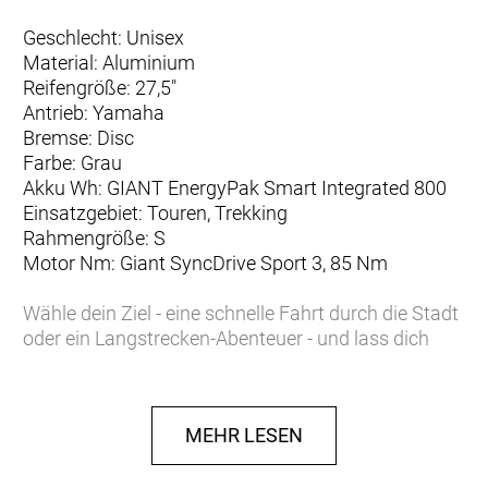
Geschlecht: Unisex
Material: Aluminium
Reifengröße: 27,5"
Antrieb: Yamaha
Bremse: Disc
Farbe: Grau
Akku Wh: GIANT EnergyPak Smart Integrated 800
Einsatzgebiet: Touren, Trekking
Rahmengröße: S
Motor Nm: Giant SyncDrive Sport 3, 85 Nm
Wähle dein Ziel - eine schnelle Fahrt durch die Stadt
oder ein Langstrecken-Abenteuer - und lass dich
vom neuen AnyTour X E+ dorthin bringen. Mit
seinem tiefen Step-Through-Rahmen, der
komfortablen Federung und den großen, griffigen
MEHR LESEN
Reifen für unebene Straßen, Gravel oder Schotter
hilft dir dieses vielseitige E-Bike, auf jeder Reise