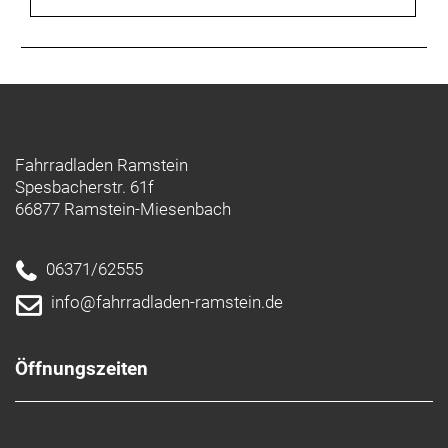
Reifen vorne:
Schwalbe Smart Sam Plus 27.5x2.25,
Pannenschutz
Lenker:
Giant Contour Comfort Riser
Vorbau:
Giant Contour mit RideDash EVO Display
Integration
Griffe:
Giant Comfort Ergo
Sattel:
Selle Royal Vivo Ergo
Fahrradladen Ramstein
Sattelstütze:
Giant absenkbare Federsattelstütze
Spesbacherstr. 61f
Kurbelsatz:
FSA CK-745, 46 Zähne
66877 Ramstein-Miesenbach
Antrieb:
Shimano CN-LG500
Frontleuchte:
Supernova Mini 2
Rückleuchte:
Giant integriertes Rücklicht
06371/62555
Gepäckträger:
Giant MIK HD Gepäckträger
info@fahrradladen-ramstein.de
Ständer:
Giant KSA 40, Seitenständer
Schloss:
Abus 6950L XPlus NR
Motor:
Giant SyncDrive Sport 3, 85 Nm
Öffnungszeiten
Akku:
Giant EnergyPak Smart
Akku-Kapazität (Wh):
800
Display:
Giant RideDash EVO 2.0