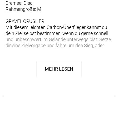
Bremse: Disc
Rahmengröße: M
GRAVEL CRUSHER
Mit diesem leichten Carbon-Überflieger kannst du
dein Ziel selbst bestimmen, wenn du gerne schnell
und unbeschwert im Gelände unterwegs bist: Setze
dir eine Zielvorgabe und fahre um den Sieg, oder
entdecke bei einem Wochenendabenteuer, wie weit
du kommen kannst. Mit seinem Carbon-Rahmen,
dem verstellbaren Radstand und dem internen
MEHR LESEN
Stauraum für deine wichtigsten Utensilien ist das
Revolt Advanced für alles bereit.
Rahmen:
Advanced Carbon, Flip-Chip Ausfallende,
12x142 mm
Gabel:
Giant Advanced Carbon mit OD1
Schaltung:
Shimano Cues LinkGlide RD-U6020 11-
fach, 11-Gang