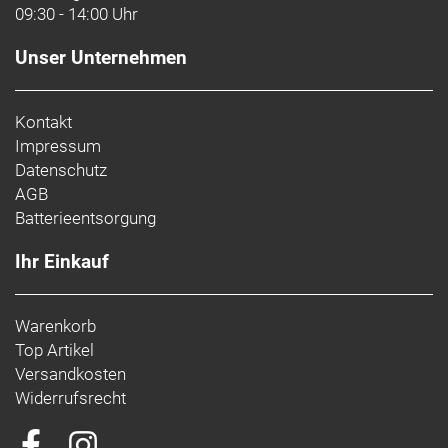
Innenlager:
Shimano Pressfit
09:30 - 14:00 Uhr
Antrieb:
KMC X-11
Unser Unternehmen
Gewicht (kg):
9.5
Zulässiges Gesamtgewicht (kg):
150
Kontakt
Impressum
Datenschutz
AGB
Batterieentsorgung
Ihr Einkauf
Warenkorb
Top Artikel
Versandkosten
Widerrufsrecht