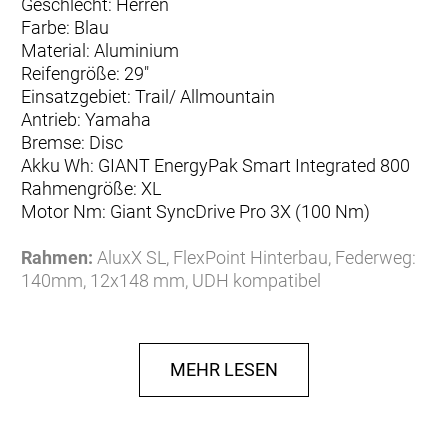
Geschlecht: Herren
Farbe: Blau
Material: Aluminium
Reifengröße: 29"
Einsatzgebiet: Trail/ Allmountain
Antrieb: Yamaha
Bremse: Disc
Akku Wh: GIANT EnergyPak Smart Integrated 800
Rahmengröße: XL
Motor Nm: Giant SyncDrive Pro 3X (100 Nm)
Rahmen:
AluxX SL, FlexPoint Hinterbau, Federweg:
140mm, 12x148 mm, UDH kompatibel
Gabel:
Fox 36 Float Rhythm, Luft, Federweg:
150mm
Gabel Federweg (mm):
150
MEHR LESEN
Dämpfer:
Fox Float X Performance 185x52.5, Luft
Dämpfer Federweg (mm):
140
Schaltung:
Shimano Deore XT LinkGlide RD-M8130
11-fach, 11-Gang