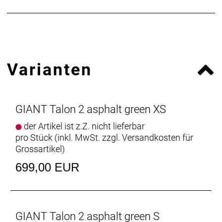
Bremsscheibe vorne:
⌀ 180 mm
Bremsscheibe hinten:
⌀ 160 mm
Felgen:
Giant GX03V
Felge vorne:
Giant GX03V
Reifen:
Maxxis Rekon 27.5x2.4, Pannenschutz
Varianten
Reifen vorne:
Maxxis Rekon 27.5x2.4,
Pannenschutz
Lenker:
Giant Connect Trail 31.8
Vorbau:
Giant Sport
GIANT Talon 2 asphalt green XS
Griffe:
Giant Sole-O
Sattel:
Giant Ergo Contact Trail
der Artikel ist z.Z. nicht lieferbar
Sattelstütze:
Giant Sport
pro Stück (inkl. MwSt. zzgl.
Versandkosten für
Kurbelsatz:
Prowheel Charm, 32 Zähne
Grossartikel
)
Antrieb:
KMC X-9
699,00 EUR
Zulässiges Gesamtgewicht (kg):
150
GIANT Talon 2 asphalt green S