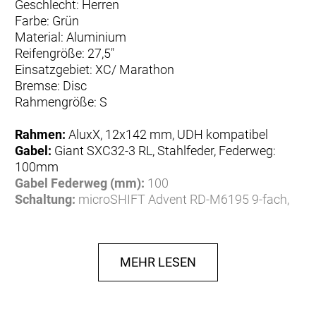
Geschlecht: Herren
Farbe: Grün
Material: Aluminium
Reifengröße: 27,5"
Einsatzgebiet: XC/ Marathon
Bremse: Disc
Rahmengröße: S
Rahmen:
AluxX, 12x142 mm, UDH kompatibel
Gabel:
Giant SXC32-3 RL, Stahlfeder, Federweg:
100mm
Gabel Federweg (mm):
100
Schaltung:
microSHIFT Advent RD-M6195 9-fach,
9-Gang
Schalthebel:
microSHIFT Advent SL-9295 9-fach
Bremsen:
Tektro HD-M275
MEHR LESEN
Bremse vorne:
Tektro HD-M275
Bremshebel:
Tektro HD-M275
Bremshebel Vorderrad:
Tektro HD-M275
Bremsscheiben:
⌀ 180 mm, ⌀ 160 mm