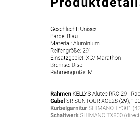
Produktdetail
Geschlecht: Unisex
Farbe: Blau
Material: Aluminium
Reifengröße: 29"
Einsatzgebiet: XC/ Marathon
Bremse: Disc
Rahmengröße: M
Rahmen
KELLYS Alutec RRC 29 - Ra
Gabel
SR SUNTOUR XCE28 (29), 100 
Kurbelgarnitur
SHIMANO TY301 (42x
Schaltwerk
SHIMANO TX800 (direct
Umwerfer
SHIMANO TY700 (34.9 
Schalthebel
SHIMANO ST-EF510-8 EZ
Gänge
24