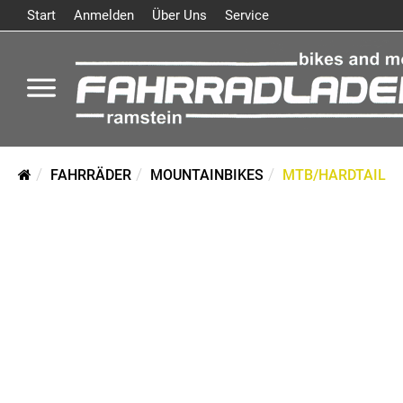
Start
Anmelden
Über Uns
Service
FAHRRÄDER
MOUNTAINBIKES
MTB/HARDTAIL