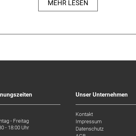
MEHR LESEN
200-8 (12-32T)
ire Plus
 mm rear
les)
2.10)
 bar bore 31.8 mm / 8° / length 75 mm (M), 90 mm (L)
1.8 mm / rise 18 mm / width 680 mm
fnungszeiten
Unser Unternehmen
 mm / length 300 mm (M), 350 mm (L)
Kontakt
tag - Freitag
Impressum
30 - 18:00 Uhr
Datenschutz