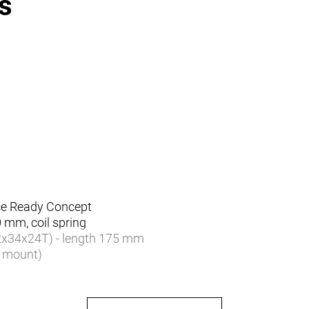
s
ce Ready Concept
mm, coil spring
34x24T) - length 175 mm
 mount)
mm)
-fire Plus