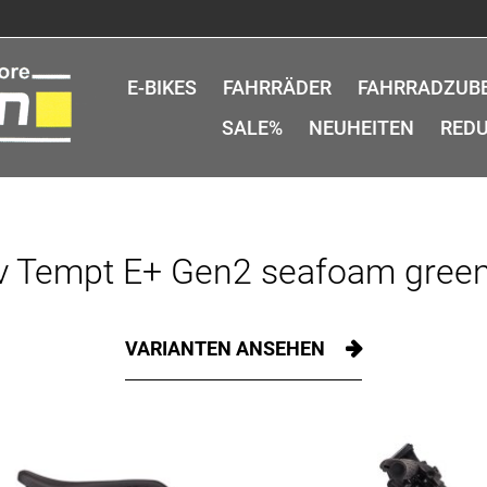
E-BIKES
FAHRRÄDER
FAHRRADZUB
SALE%
NEUHEITEN
REDU
v Tempt E+ Gen2 seafoam gree
VARIANTEN ANSEHEN