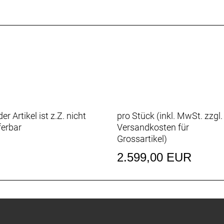
L-MT200
nenschutz
4, Pannenschutz
er Artikel ist z.Z. nicht
pro Stück (inkl. MwSt. zzgl.
ferbar
Versandkosten für
Grossartikel
)
2.599,00 EUR
 Nm
Charger 4A