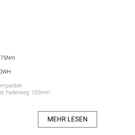
n
, 75Nm
430WH
ompatibel
der, Federweg: 100mm
RD-U4000 9-fach, 9-Gang
e
MEHR LESEN