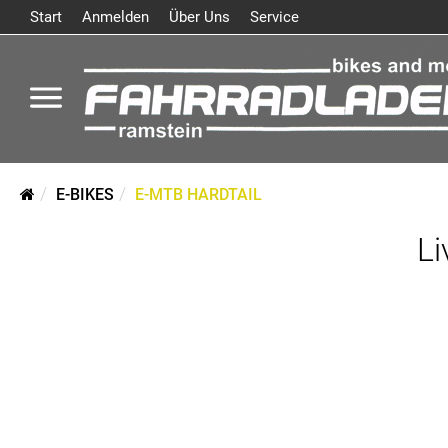
Start
Anmelden
Über Uns
Service
E-BIKES
E-MTB HARDTAIL
Li