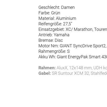
Geschlecht: Damen
Farbe: Grün
Material: Aluminium
Reifengröße: 27,5"
Einsatzgebiet: XC/ Marathon, Toure
Antrieb: Yamaha
Bremse: Disc
Motor Nm: GIANT SyncDrive Sport2
Rahmengröße: S
Akku Wh: Giant EnergyPak Smart 
Rahmen:
AluxX, 12x148 mm, UDH k
Gabel:
SR Suntour XCM 32, Stahlfe
Gabel Federweg (mm):
100
Schaltung:
Shimano Cues LinkGlide 
Schalthebel:
Shimano Cues LinkGlid
Bremsen:
Shimano BR-MT200
Bremse vorne:
Shimano BR-MT200
Bremshebel:
Shimano BL-MT200