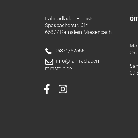
Bedieneinheit:
Giant RideControl Da
Zulässiges Gesamtgewicht (kg):
15
Fahrradladen Ramstein
Öf
Spesbacherstr. 61f
66877 Ramstein-Miesenbach
Mon
06371/62555
09:
info@fahrradladen-
Sa
ramstein.de
09: