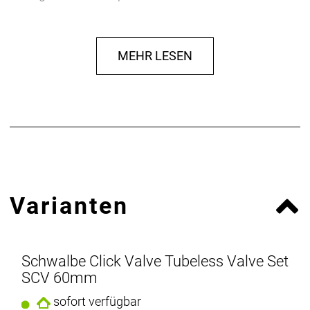
abziehen. Das Tubelessventil Clik Valve hat sogar
noch einen weiteren zusätzlichen Vorteil: Einen um
50% höheren Luftdurchfluss als herkömmliche
MEHR LESEN
Tubeless-Ventile.
So vereint es gleich mehrere Vorteile
Varianten
Schwalbe Click Valve Tubeless Valve Set
SCV 60mm
sofort verfügbar