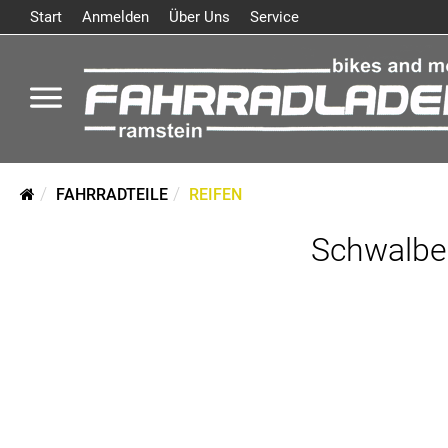
Start
Anmelden
Über Uns
Service
FAHRRADTEILE
REIFEN
Schwalbe 