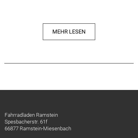
MEHR LESEN
Fahrradladen Ramstein
Spesbacherstr. 61f
66877 Ramstein-Miesenbach