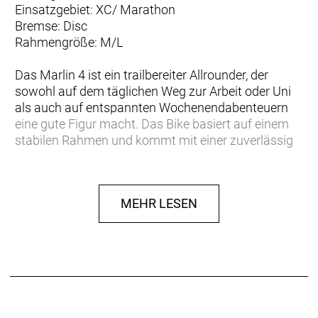
Einsatzgebiet: XC/ Marathon
Bremse: Disc
Rahmengröße: M/L
Das Marlin 4 ist ein trailbereiter Allrounder, der
sowohl auf dem täglichen Weg zur Arbeit oder Uni
als auch auf entspannten Wochenendabenteuern
eine gute Figur macht. Das Bike basiert auf einem
stabilen Rahmen und kommt mit einer zuverlässig
arbeitenden Federgabel, einer präzisen Shimano
ESSA 8-Gang-Schaltung und Aufnahmepunkten für
Gepäckträger und Seitenständer. Egal, ob du damit
MEHR LESEN
zur Uni fährst, zur Arbeit pendelst oder deine lokalen
Trails unsicher machst, das Marlin 4 kombiniert den
Komfort und die Zuverlässigkeit eines Pendlerrads
mit der Robustheit eines
Hat mein Bike ein gebogenes Oberrohr?
Kleinere Rahmen haben ein Oberrohr, das kurz vor