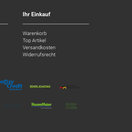
Ihr Einkauf
Warenkorb
Top Artikel
Versandkosten
Widerrufsrecht
sche Scheibenbremse // Power BH-
hydraulische Scheibenbremse,
sche Scheibenbremse // Power BH-
hydraulische Scheibenbremse,