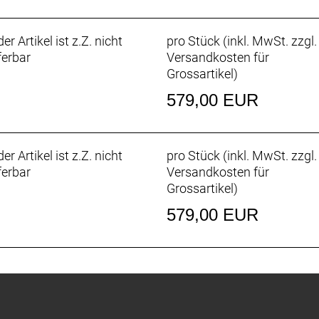
herstellung
er Artikel ist z.Z. nicht
pro Stück (inkl. MwSt. zzgl.
nen, emissionsintensives Aluminium aus unserer Fertigu
ferbar
Versandkosten für
n, das unter Nutzung erneuerbarer Energien hergestellt 
Grossartikel
)
u-Fahrräder – einschließlich dieses Modells – umgestellt, 
579,00 EUR
ks führt.
ielt auf eine herausragende Langlebigkeit und eine sowo
er Artikel ist z.Z. nicht
pro Stück (inkl. MwSt. zzgl.
und natürlich für ein großartiges Tretgefühl. Exklusiv nu
ferbar
Versandkosten für
Grossartikel
)
579,00 EUR
ogenes Oberrohr, interne Zugführung für Schaltwerk und V
ufnahme, 135 x 5 mm ThruSkew Achse