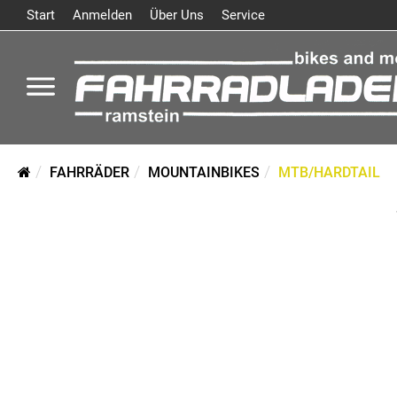
Start
Anmelden
Über Uns
Service
FAHRRÄDER
MOUNTAINBIKES
MTB/HARDTAIL