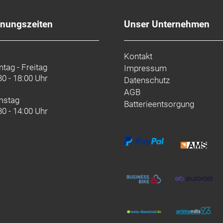
fnungszeiten
Unser Unternehmen
00
Kontakt
tag - Freitag
Impressum
30 - 18:00 Uhr
Datenschutz
AGB
mstag
ydraulische Scheibenbremse // Tektro HD-M276 hydrauli
Batterieentsorgung
30 - 14:00 Uhr
se, 160 mm Scheibendurchmesser // Power BH-M286TF, 
ydraulische Scheibenbremse // Tektro HD-M276 hydrauli
se, 160 mm Scheibendurchmesser // Power BH-M286TF, 