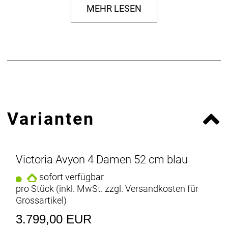
Akkukapazität:
600 Wh
MEHR LESEN
Unterstützung:
bis 25 km/h
Rahmenform:
Wave
Rahmengröße:
S
Rahmenhöhe:
48 cm
Laufradgröße:
27,5"
Antrieb:
Kette
Schaltungsart:
Kettenschaltung
Gänge:
9-Gang
Übersetzung:
1x 9-fach
Varianten
Schaltungsmarke:
Shimano
Schaltungsmodell:
Cues
Bremssystem:
hydraulische Scheibenbremse
Victoria Avyon 4 Damen 52 cm blau
Gabelfederweg:
100 mm
Ausstattung:
Federgabel
sofort verfügbar
Material:
Aluminium
pro Stück (inkl. MwSt. zzgl.
Versandkosten für
Gewicht:
28,70 kg
Grossartikel
)
Spezifikationen
3.799,00 EUR