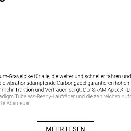
n
um-Gravelbike für alle, die weiter und schneller fahren un
ie vibrationsdämpfende Carbongabel garantieren hohen
für mehr Traktion und Vertrauen sorgt. Der SRAM Apex XPL
adigm Tubeless-Ready-Laufräder und die zahlreichen Au
ße Abenteuer.
Straßen und Wege zu erkunden, und dafür ein vielseitiges 
n. Du willst eine vertrauenerweckende Geometrie, die au
MEHR LESEN
vermittelt. Außerdem soll das Bike mit höherwertigen Komp