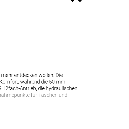
d mehr entdecken wollen. Die
 Komfort, während die 50-mm-
R 12fach-Antrieb, die hydraulischen
fnahmepunkte für Taschen und
Aluminiumbike suchst, das mit
ch auf Schotter und holprigen
onenten bestückt sein, die einen