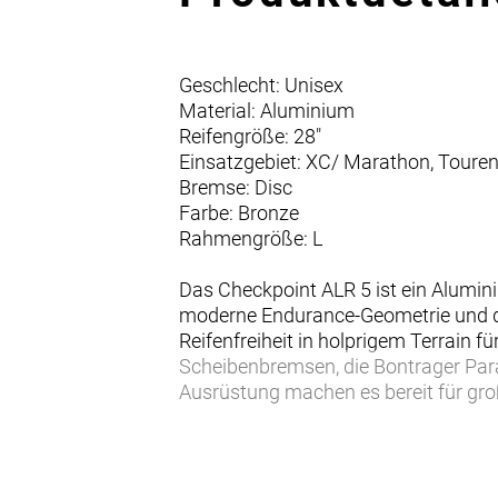
Geschlecht: Unisex
Material: Aluminium
Reifengröße: 28"
Einsatzgebiet: XC/ Marathon, Toure
Bremse: Disc
Farbe: Bronze
Rahmengröße: L
Das Checkpoint ALR 5 ist ein Alumini
moderne Endurance-Geometrie und d
Reifenfreiheit in holprigem Terrain 
Scheibenbremsen, die Bontrager Par
Ausrüstung machen es bereit für gro
… du bereit bist, weniger befahrene 
deinem Abenteuerdrang mithalten kan
Straßen ein großartiges Fahrgefühl 