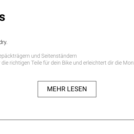
s
dry.
Gepäckträgern und Seitenständern
r die richtigen Teile für dein Bike und erleichtert dir die 
MEHR LESEN