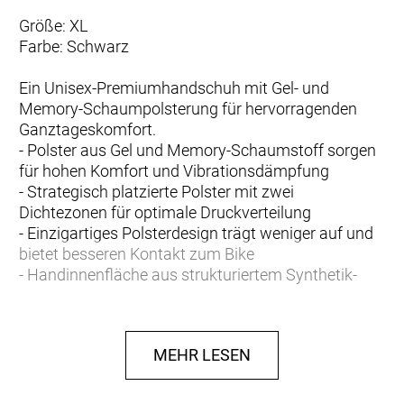
Größe: XL
Farbe: Schwarz
Ein Unisex-Premiumhandschuh mit Gel- und
Memory-Schaumpolsterung für hervorragenden
Ganztageskomfort.
- Polster aus Gel und Memory-Schaumstoff sorgen
für hohen Komfort und Vibrationsdämpfung
- Strategisch platzierte Polster mit zwei
Dichtezonen für optimale Druckverteilung
- Einzigartiges Polsterdesign trägt weniger auf und
bietet besseren Kontakt zum Bike
- Handinnenfläche aus strukturiertem Synthetik-
Veloursleder für sicheres Griffgefühl
- Weicher Handrücken aus 100 % Recyclingmaterial
- Clevere Zuglaschen an Mittel- und Ringfinger für
MEHR LESEN
leichtes Ausziehen
- Weicher, saugfähiger Besatz am Daumen
- Ungesäumtes Handgelenkbündchen für eng