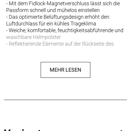
- Mit dem Fidlock-Magnetverschluss lässt sich die
Passform schnell und mühelos einstellen
- Das optimierte Belüftungsdesign erhöht den
Luftdurchlass für ein kühles Trageklima
- Weiche, komfortable, feuchtigkeitsabführende und
waschbare Helmpolster
- Reflektierende Elemente auf der Rückseite des
Helms erhöhen deine Sichtbarkeit
- Unsere Crash Replacement Guarantee bietet
kostenlosen Ersatz, wenn dein Helm im ersten Jahr
MEHR LESEN
ab Kaufdatum durch einen Sturz beschädigt wird
2020 Red Dot Award Winner
Für sein Gesamtkonzept erhielt der Bontrager
Specter WaveCel-Helm von der Fachjury den
Red Dot Award für das Best Innovative Product. Die
Gewinner dieser prestigeträchtigen internationalen
Auszeichnung werden hinsichtlich ihrer
Funktionalität, Ästhetik und Verantwortung