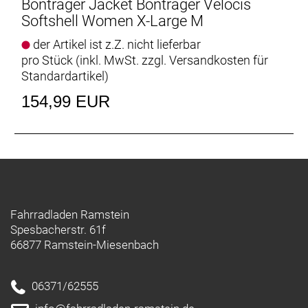
Sichere Aufbewahrungsmöglichkeit
Bontrager Jacket Bontrager Velocis
Die zusätzliche Reißverschlusstasche nimmt deine
Softshell Women X-Large M
Wertsachen auf jeder Art von Ausfahrt sicher auf.
der Artikel ist z.Z. nicht lieferbar
pro Stück (inkl. MwSt. zzgl.
Versandkosten für
- Materialtyp: Strick
Standardartikel
)
- Fasergehalt: 73% Polyester, 11% Cocona 37.5
Polyester, 9% Polyurethan, 7% Elastan
154,99 EUR
Fahrradladen Ramstein
Spesbacherstr. 61f
66877 Ramstein-Miesenbach
06371/62555