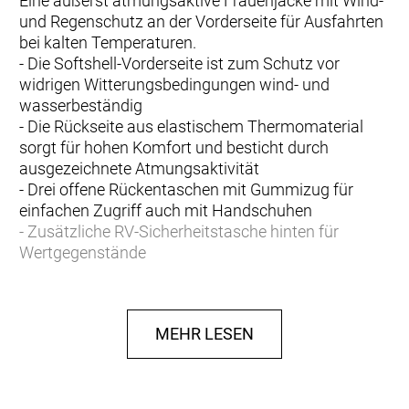
Eine äußerst atmungsaktive Frauenjacke mit Wind-
und Regenschutz an der Vorderseite für Ausfahrten
bei kalten Temperaturen.
- Die Softshell-Vorderseite ist zum Schutz vor
widrigen Witterungsbedingungen wind- und
wasserbeständig
- Die Rückseite aus elastischem Thermomaterial
sorgt für hohen Komfort und besticht durch
ausgezeichnete Atmungsaktivität
- Drei offene Rückentaschen mit Gummizug für
einfachen Zugriff auch mit Handschuhen
- Zusätzliche RV-Sicherheitstasche hinten für
Wertgegenstände
- Weicher Rippstoff an den Handgelenken und am
Kragen sorgt für Wärme und ermöglicht das Tragen
von mehreren Kleidungsschichten
MEHR LESEN
- Schnelles, einfaches Aufhängen und Trocknen der
Jacke nach der Tour dank Locker Loop-Schlaufe
- Eng anliegender Schnitt mit aerodynamischer
Passform für höhere Performance