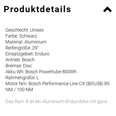
Produktdetails
Geschlecht: Unisex
Farbe: Schwarz
Material: Aluminium
Reifengröße: 29"
Einsatzgebiet: Enduro
Antrieb: Bosch
Bremse: Disc
Akku Wh: Bosch Powertube 800Wh
Rahmengröße: L
Motor Nm: Bosch Performance Line CX (BDU38) 85
NM / 100 NM
Das Rail+ 8 ist ein Aluminium-Endurobike mit ganz
viel Power und jeder Menge Federweg für wilde Ritte
in jedem Terrain. Für eine souveräne Performance