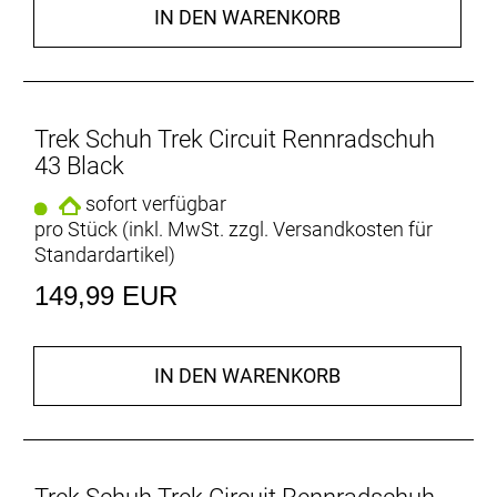
IN DEN WARENKORB
Schlag der Hitze ein Schnippchen.
Der Oberschuh aus perforiertem Synthetikmaterial
punktet mit ausgezeichneter Belüftung und
Luftzirkulation für viele komfortable Kilometer bei
Trek Schuh Trek Circuit Rennradschuh
heißem Wetter.
43 Black
Bereit zum Einklicke
sofort verfügbar
Kompatibel mit 3-Loc
pro Stück (inkl. MwSt. zzgl.
Versandkosten für
Standardartikel
)
- Fasergehalt (Liner): 100% Polyester
149,99 EUR
- Fasergehalt (Sohle): 75 % Nylon, 25 % Glasfaser
- Fasergehalt (oben): 90 % Kunstleder (PU), 5 %
Kunststoff, 5 % Polyester (Mesh)
IN DEN WARENKORB