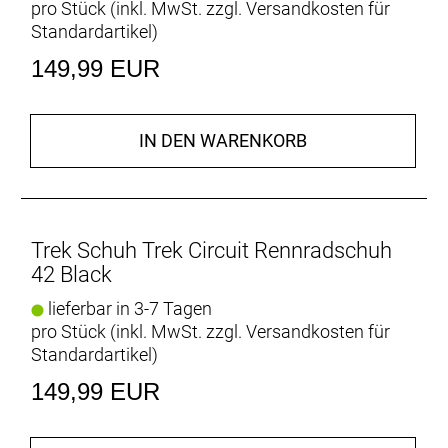
METNET-Technologie
pro Stück (inkl. MwSt. zzgl.
Versandkosten für
Dehnbare METNET-Entlastungszonen passen sich
Standardartikel
)
dem Fuß an und lindern häufige Beschwerden für
149,99 EUR
maximale Leistungsfähigkeit auf der gesamten
Fahrt
Sohlenplatte aus Nylon-Composite
IN DEN WARENKORB
Nylon-Composite-Sohlenplatte mit einem Trek-
Steifigkeitsindex von 7 von 14 ist steif genug für
hervorragende Kraftübertragung und nachgiebig
genug für den Gang in die Cafeteria.
Trek Schuh Trek Circuit Rennradschuh
42 Black
BOA® Haltesystem
Der einzelne BOA L6 Drehverschluss garantiert eine
lieferbar in 3-7 Tagen
präzise Passform für dynamischeres und
pro Stück (inkl. MwSt. zzgl.
Versandkosten für
effizienteres Fahren.
Standardartikel
)
149,99 EUR
Zehenriemen mit Klettverschluss
Der Zehenriemen mit Klettverschluss sorgt für eine
schnelle und sichere Passformeinstellung