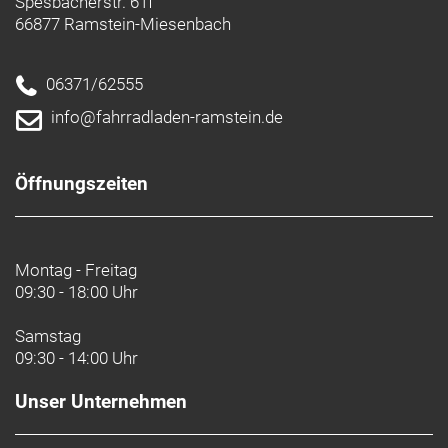
Spesbacherstr. 61f
bei jedem Pedaltritt mehr Komfort und Effizienz
66877 Ramstein-Miesenbach
bietet.
Externe Fersenkappe
06371/62555
Externe Fersenkappe hilft, den Fuß zu stabilisieren
info@fahrradladen-ramstein.de
und die Effizienz zu erhöhen.
- Fasergehalt (Liner): 100 % Mesh
Öffnungszeiten
- Fasergehalt (Sohle): 70 % Carbon / 30 % Glasfaser
- Fasergehalt (oben): 95 % thermoplastisches
Polyurethan / 5 % Nylon
Montag - Freitag
09:30 - 18:00 Uhr
Samstag
09:30 - 14:00 Uhr
Unser Unternehmen