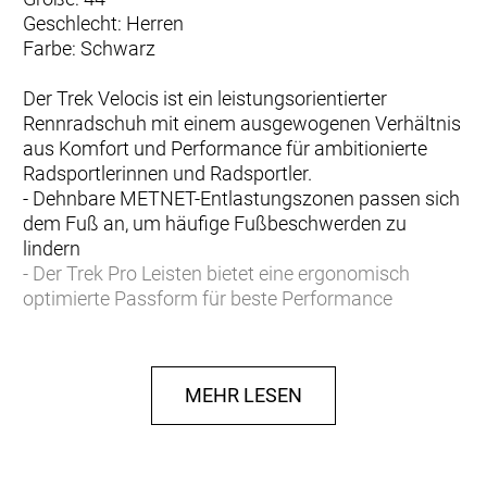
Geschlecht: Herren
Farbe: Schwarz
Der Trek Velocis ist ein leistungsorientierter
Rennradschuh mit einem ausgewogenen Verhältnis
aus Komfort und Performance für ambitionierte
Radsportlerinnen und Radsportler.
- Dehnbare METNET-Entlastungszonen passen sich
dem Fuß an, um häufige Fußbeschwerden zu
lindern
- Der Trek Pro Leisten bietet eine ergonomisch
optimierte Passform für beste Performance
- Die BOA® Drehverschlüsse ermöglichen eine
präzise Passformeinstellung in Sekundenschnelle
- Eine Sohle aus OCLV Carbon und
MEHR LESEN
Glasfaserverbundmaterial garantieren eine
herausragende Kraftübertragung
- Kompatibel mit 3-Loch-Pedalplatten
- Externe Fersenkappe und rutschfestes Innenfutter