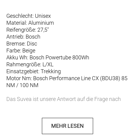
Geschlecht: Unisex
Material: Aluminium
Reifengröße: 27,5"
Antrieb: Bosch
Bremse: Disc
Farbe: Beige
Akku Wh: Bosch Powertube 800Wh
Rahmengröße: L/XL
Einsatzgebiet: Trekking
Motor Nm: Bosch Performance Line CX (BDU38) 85
NM / 100 NM
Das Suvea ist unsere Antwort auf die Frage nach
dem besten E-SUV, einem E-Bike mit extra viel Kraft,
einer guten Prise sportlicher Dynamik und
herausragender Kompetenz für alltägliche Mobilität.
MEHR LESEN
Dazu gehören aber nicht nur einzigartige Features
wie das optionale Accessory Bar, das exzellente