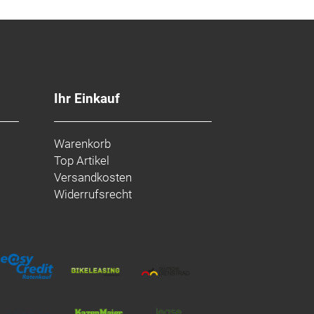
ngsbedingungen.
Ihr Einkauf
erhältlich und damit ideal für
Warenkorb
Top Artikel
Versandkosten
Widerrufsrecht