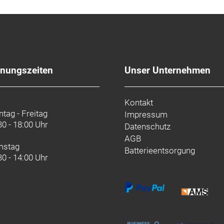
r ist der ultimative Sorglos-Rennradreifen für alle Witteru
fnungszeiten
Unser Unternehmen
AW3 Hard-Case sind in vier Reifengrößen von 25C bis 38C 
Kontakt
tag - Freitag
Impressum
30 - 18:00 Uhr
Datenschutz
AGB
mstag
Batterieentsorgung
30 - 14:00 Uhr