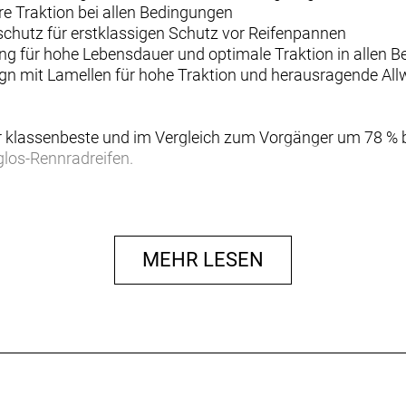
e Traktion bei allen Bedingungen
schutz für erstklassigen Schutz vor Reifenpannen
g für hohe Lebensdauer und optimale Traktion in allen 
Design mit Lamellen für hohe Traktion und herausragende All
der klassenbeste und im Vergleich zum Vorgänger um 78 
los-Rennradreifen.
raße und den für Leichtbaureifen klassenbesten Pannensch
webe.
MEHR LESEN
ickelten langlebigen Gummimischung gefertigt, die auf je
rstand punktet.
Straße
gt auf schnellen Rennradtouren und Pendlerstrecken für z