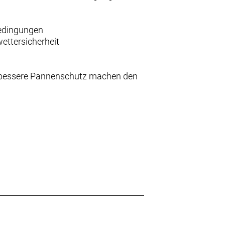
Bedingungen
wettersicherheit
% bessere Pannenschutz machen den
utz verfügt der überarbeitete Hard-
der Straßenoberfläche mit hoher
usätzliche Traktion und mehr