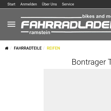
Start
Anmelden
Über Uns
Service
FAHRRADTEILE
REIFEN
Bontrager 