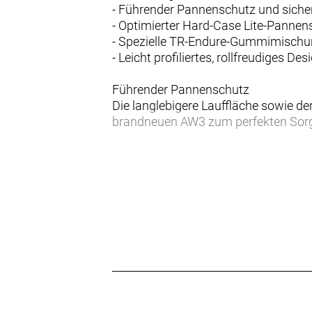
- Führender Pannenschutz und sicher
- Optimierter Hard-Case Lite-Pannen
- Spezielle TR-Endure-Gummimischun
- Leicht profiliertes, rollfreudiges 
Führender Pannenschutz
Die langlebigere Lauffläche sowie 
brandneuen AW3 zum perfekten Sorg
Hard-Case Lite
Für ein agiles Fahrgefühl auf der St
Case Lite über ein Aramid/Nylon-Ge
TR-Endure-Gummimischung
AW3-Reifen sind aus einer eigenentw
Langlebigkeit und geringem Rollwide
Souveränes Fahrverhalten auf jeder 
Die leichte Profilierung des AW3 sor